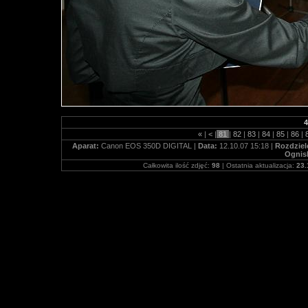
4
«
|
<
|
81
|
82
|
83
|
84
|
85
|
86
|
Aparat:
Canon EOS 350D DIGITAL |
Data:
12.10.07 15:18 |
Rozdziel
Ognis
Całkowita ilość zdjęć:
98
| Ostatnia aktualizacja:
23.