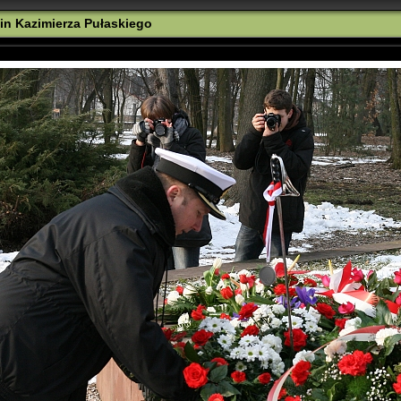
zin Kazimierza Pułaskiego